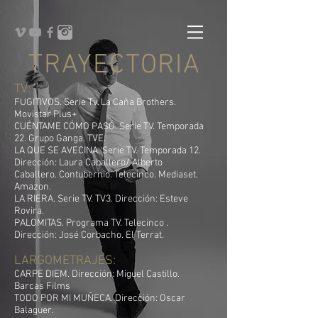
TRAYECTORIA
TV:
FUGITIVOS. Serie Tv. La Caña Brothers.
Movistar Plus+
CUÉNTAME CÓMO PASÓ. Serie TV. Temporada
22. Grupo Ganga. TVE.
LA QUE SE AVECINA. Serie TV. Temporada 12.
Dirección: Laura Caballero/ Alberto
Caballero. Contubernio. Telecinco. Mediaset.
Amazon.
LA RIERA. Serie TV. TV3. Dirección: Esteve
Rovira.
PALOMITAS. Programa TV. Telecinco .
Dirección: José Corbacho. El Terrat.
LARGOMETRAJES:
CARPE DIEM. D
irección: Miguel Castillo.
Barcas Films
TODO POR MI MUÑECA. Dirección: Oscar
Balaguer.