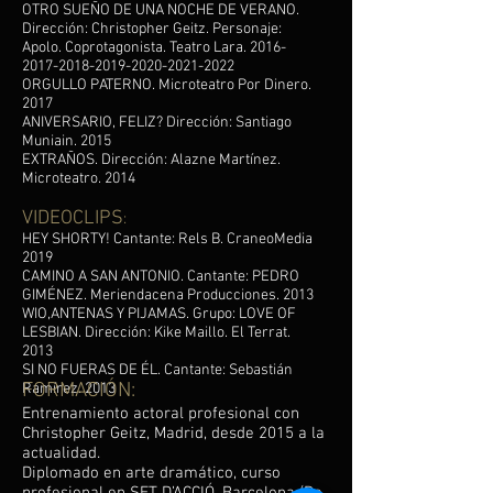
OTRO SUEÑO DE UNA NOCHE DE VERANO.
Dirección: Christopher Geitz. Personaje:
Apolo. Coprotagonista. Teatro Lara.
2016-
2017-2018-2019
-2020-2021-2022
ORGULLO PATERNO. Microteatro Por Dinero.
2017
ANIVERSARIO, FELIZ? Dirección: Santiago
Muniain. 2015
EXTRAÑOS. Dirección: Alazne Martínez.
Microteatro. 2014
VIDEOCLIPS
:
HEY SHORTY! Cantante: Rels B. CraneoMedia
2019
CAMINO A SAN ANTONIO. Cantante: PEDRO
GIMÉNEZ. Meriendacena Producciones. 2013
WIO,ANTENAS Y PIJAMAS. Grupo: LOVE OF
LESBIAN. Dirección: Kike Maillo. El Terrat.
2013
SI NO FUERAS DE ÉL. Cantante: Sebastián
FORMACIÓN:
Ramírez. 2013
Entrenamiento actoral profesional con
Christopher Geitz, Madrid, desde 2015 a la
actualidad.
Diplomado en arte dramático, curso