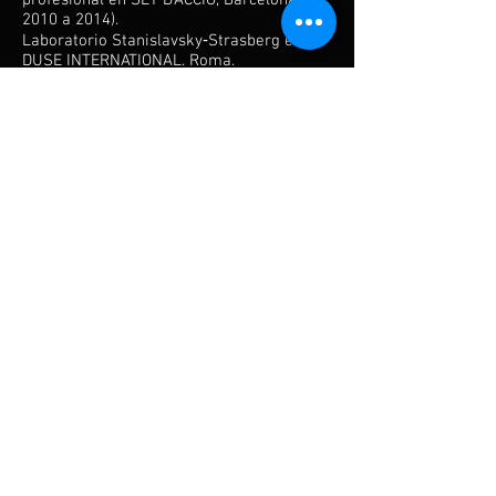
profesional en SET D’ACCIÓ, Barcelona (De
2010 a 2014).
Laboratorio Stanislavsky‐Strasberg en
DUSE INTERNATIONAL. Roma.
Curso de Cine y Tv, el actor delante de la
cámara nivel I y II con ESTEVE ROVIRA.
Improvisación teatral moderna en NANCY
TUÑÓN
Curso de lucha escénica.
Curso de doblaje con ROGER PERA.
Casting nivel I y II con PEP ARMENGOL.
Monográfico Casting con ANDRÉS CUENCA
Curso intensivo de interpretación y casting
con TONUCHA VIDAL y JAVIER LUNA
VOZ:
Técnica vocal y canto moderno con
DOLORS DIVÍ. (De 2004 a 2010).
IDIOMAS:
Castellano, Italiano (Nativo),
Catalán(Nativo), Inglés.
HABILIDADES:
Tenis, jugador del ATP World Tour a lo